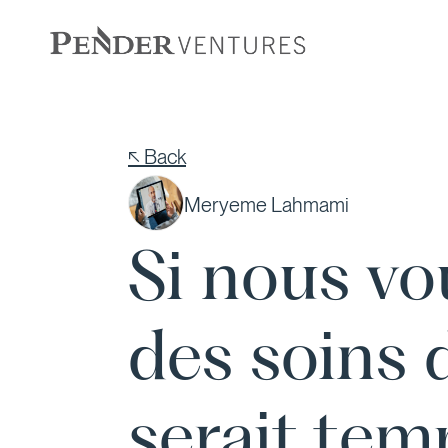
Skip
to
content
↖ Back
Meryeme Lahmami
Si nous vo
des soins 
serait tem