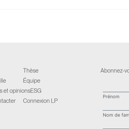
Thèse
Abonnez-vou
lle
Équipe
s et opinions
ESG
tacter
Connexion LP