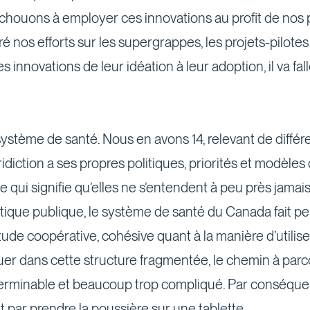
échouons à employer ces innovations au profit de nos 
 nos efforts sur les supergrappes, les projets-pilotes
es innovations de leur idéation à leur adoption, il va fa
stème de santé. Nous en avons 14, relevant de différe
uridiction a ses propres politiques, priorités et modèl
qui signifie qu’elles ne s’entendent à peu près jamais
itique publique, le système de santé du Canada fait p
tude coopérative, cohésive quant à la manière d’utilis
uer dans cette structure fragmentée, le chemin à parcou
nterminable et beaucoup trop compliqué. Par conséquen
nt par prendre la poussière sur une tablette.