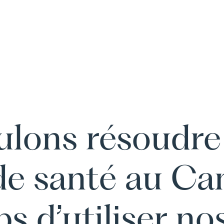
ulons résoudre 
de santé au Can
ps d’utiliser no